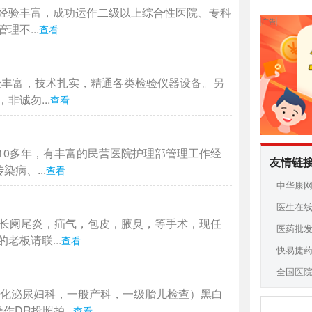
经验丰富，成功运作二级以上综合性医院、专科
不...
查看
验丰富，技术扎实，精通各类检验仪器设备。另
诚勿...
查看
10多年，有丰富的民营医院护理部管理工作经
友情链
病、...
查看
中华康
医生在
擅长阑尾炎，疝气，包皮，腋臭，等手术，现任
医药批
板请联...
查看
快易捷
全国医
消化泌尿妇科，一般产科，一级胎儿检查）黑白
DR投照拍...
查看