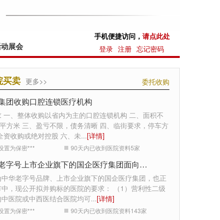
手机便捷访问，
请点此处
活动展会
登录
注册
忘记密码
院买卖
更多>>
委托收购
集团收购口腔连锁医疗机构
求 一、整体收购以省内为主的口腔连锁机构 二、面积不
0平方米 三、盈亏不限，债务清晰 四、临街要求，停车方
全资收购或绝对控股 六、未
...
[详情]
设置为保密***
90天内已收到医院资料
5
家
中华老字号上市企业旗下的国企医疗集团面向全国收购医院
为中华老字号品牌、上市企业旗下的国企医疗集团，也正
市中，现公开拟并购标的医院的要求： （1）营利性二级
的中医院或中西医结合医院均可
...
[详情]
设置为保密***
90天内已收到医院资料
143
家