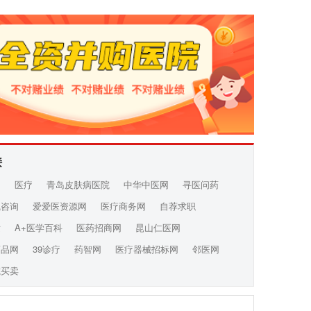
接
网
医疗
青岛皮肤病医院
中华中医网
寻医问药
线咨询
爱爱医资源网
医疗商务网
自荐求职
发
A+医学百科
医药招商网
昆山仁医网
药品网
39诊疗
药智网
医疗器械招标网
邻医网
院买卖