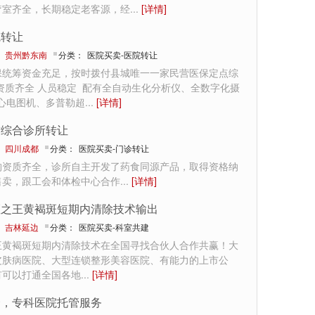
疗室齐全，长期稳定老客源，经
...
[详情]
院转让
：
贵州黔东南
分类：
医院买卖-医院转让
保统筹资金充足，按时拨付县城唯一一家民营医保定点综
资质齐全 人员稳定 配有全自动生化分析仪、全数字化摄
、心电图机、多普勒超
...
[详情]
质综合诊所转让
：
四川成都
分类：
医院买卖-门诊转让
构资质齐全，诊所自主开发了药食同源产品，取得资格纳
售卖，跟工会和体检中心合作
...
[详情]
斑之王黄褐斑短期内清除技术输出
：
吉林延边
分类：
医院买卖-科室共建
王黄褐斑短期内清除技术在全国寻找合伙人合作共赢！大
皮肤病医院、大型连锁整形美容医院、有能力的上市公
有可以打通全国各地
...
[详情]
合，专科医院托管服务