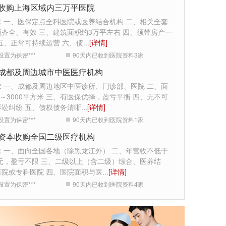
收购上海区域内三万平医院
求 一、医保定点全科医院或医养结合机构 二、相关全套
齐全、有效 三、建筑面积约3万平左右 四、须带房产一
五、正常可持续运营 六、债
...
[详情]
设置为保密***
90天内已收到医院资料
3
家
成都及周边城市中医医疗机构
求 一、成都及周边地区中医诊所、门诊部、医院 二、面
0～3000平方米 三、有医保优择，盈亏平衡 四、无不可
诉讼纠纷 五、债权债务清晰
...
[详情]
设置为保密***
90天内已收到医院资料
1
家
资本收购全国二级医疗机构
求 一、面向全国各地（除黑龙江外） 二、年营收不低于
万元，盈亏不限 三、二级以上（含二级）综合、医养结
医院或专科医院 四、医院面积与医
...
[详情]
设置为保密***
90天内已收到医院资料
4
家