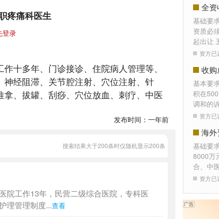
全资
职疼痛科医生
基础要
资质必须
先登录
起出让 
资方已
工作十多年、门诊接诊、住院病人管理等、
收购
、神经阻滞、关节腔注射、穴位注射、针
基本要
推拿、拔罐、刮痧、穴位放血、刺疗、中医
积在50
调和的
。
资方已
发布时间：一年前
海外
基础要
搜索结果大于200条时仅随机显示200条
8000
合、中
资方已
医院工作13年，民营二级综合医院，专科医
理管理制度...
查看