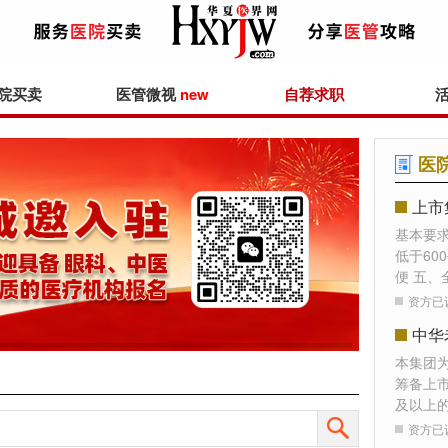
院买卖
医管微视
new
自荐求职
医
上市
基本要
低于60
便 五、
资方已
本集团
筹备上
及以上
资方已