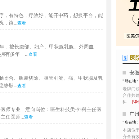
疗，有特色，疗效好，能开中药，想换平台，能
谈...
查看
4年，擅长腹部、妇产、甲状腺乳腺、外周血
有多年一...
查看
医
安
肠吻合、胆囊切除、胆管引流、疝、甲状腺及乳
所在地
脉...
查看
老牌门
合作共
科
...
[详
任医师专业，意向岗位：医生科技类-外科主任医
广
任医师...
查看
所在地
本店位
齐全有