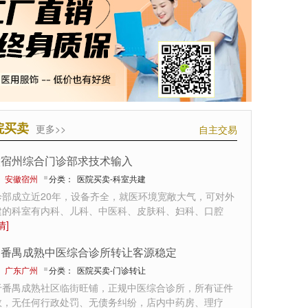
院买卖
更多>>
自主交易
徽宿州综合门诊部求技术输入
：
安徽宿州
分类：
医院买卖-科室共建
诊部成立近20年，设备齐全，就医环境宽敞大气，可对外
建的科室有内科、儿科、中医科、皮肤科、妇科、口腔
情]
州番禺成熟中医综合诊所转让客源稳定
：
广东广州
分类：
医院买卖-门诊转让
于番禺成熟社区临街旺铺，正规中医综合诊所，所有证件
效，无任何行政处罚、无债务纠纷，店内中药房、理疗