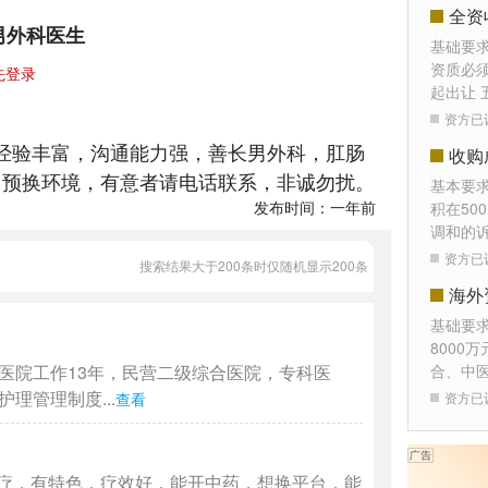
全资
男外科医生
基础要
资质必须
先登录
起出让 
资方已
床经验丰富，沟通能力强，善长男外科，肛肠
收购
，预换环境，有意者请电话联系，非诚勿扰。
基本要
发布时间：一年前
积在50
调和的
资方已
搜索结果大于200条时仅随机显示200条
海外
基础要
8000
医院工作13年，民营二级综合医院，专科医
合、中
理管理制度...
查看
资方已
疗，有特色，疗效好，能开中药，想换平台，能