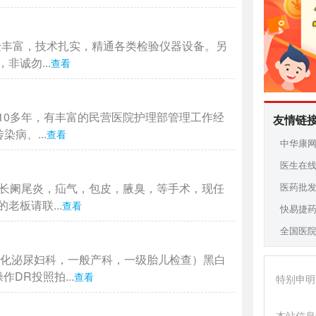
验丰富，技术扎实，精通各类检验仪器设备。另
诚勿...
查看
10多年，有丰富的民营医院护理部管理工作经
友情链
病、...
查看
中华康
医生在
医药批
擅长阑尾炎，疝气，包皮，腋臭，等手术，现任
板请联...
查看
快易捷
全国医
消化泌尿妇科，一般产科，一级胎儿检查）黑白
DR投照拍...
查看
特别申明
本站信息