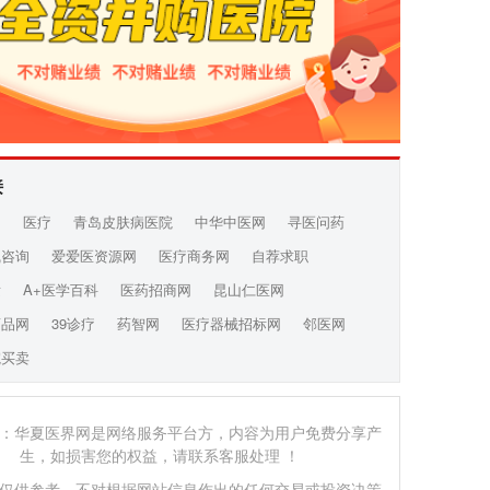
接
网
医疗
青岛皮肤病医院
中华中医网
寻医问药
线咨询
爱爱医资源网
医疗商务网
自荐求职
发
A+医学百科
医药招商网
昆山仁医网
药品网
39诊疗
药智网
医疗器械招标网
邻医网
院买卖
：华夏医界网是网络服务平台方，内容为用户免费分享产
生，如损害您的权益，请联系客服处理 ！
仅供参考，不对根据网站信息作出的任何交易或投资决策