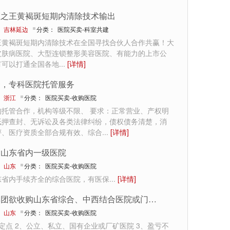
斑之王黄褐斑短期内清除技术输出
：
吉林延边
分类：
医院买卖-科室共建
王黄褐斑短期内清除技术在全国寻找合伙人合作共赢！大
皮肤病医院、大型连锁整形美容医院、有能力的上市公
有可以打通全国各地
...
[详情]
合，专科医院托管服务
：
浙江
分类：
医院买卖-收购医院
构托管合作，机构等级不限、 要求：正常营业、产权明
抵押查封、无诉讼及各类法律纠纷，债权债务清楚，消
评、医疗资质全部合规有效、综合
...
[详情]
购山东省内一级医院
：
山东
分类：
医院买卖-收购医院
东省内手续齐全的综合医院，有医保
...
[详情]
某集团欲收购山东省综合、中西结合医院或门诊部
：
山东
分类：
医院买卖-收购医院
定点 2、公立、私立、国有企业或厂矿医院 3、盈亏不