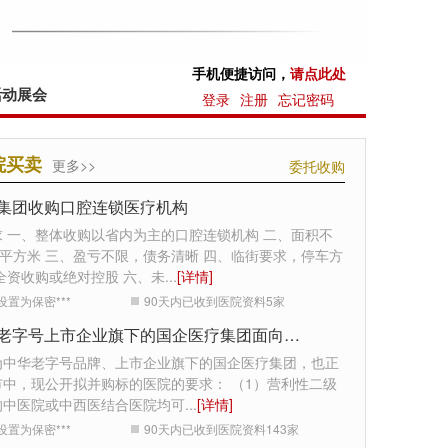
手机便捷访问，
请点此处
活动展会
登录
注册
忘记密码
院买卖
更多>>
委托收购
集团收购口腔连锁医疗机构
求 一、整体收购以省内为主的口腔连锁机构 二、面积不
0平方米 三、盈亏不限，债务清晰 四、临街要求，停车方
全资收购或绝对控股 六、未
...
[详情]
设置为保密***
90天内已收到医院资料
5
家
中华老字号上市企业旗下的国企医疗集团面向全国收购医院
为中华老字号品牌、上市企业旗下的国企医疗集团，也正
市中，现公开拟并购标的医院的要求： （1）营利性二级
的中医院或中西医结合医院均可
...
[详情]
设置为保密***
90天内已收到医院资料
143
家