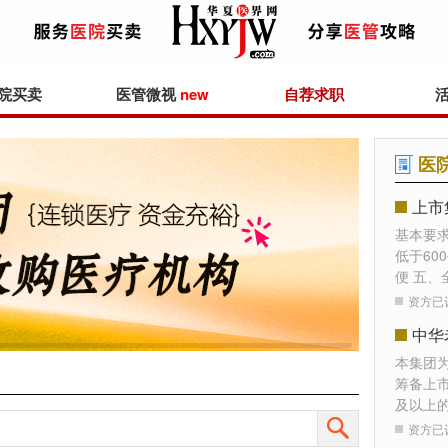
院买卖
医管微视
new
自荐求职
医
上市
基本要
低于60
便 五、
资方已
本集团
筹备上
及以上
资方已