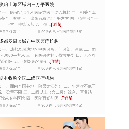
收购上海区域内三万平医院
求 一、医保定点全科医院或医养结合机构 二、相关全套
齐全、有效 三、建筑面积约3万平左右 四、须带房产一
五、正常可持续运营 六、债
...
[详情]
设置为保密***
90天内已收到医院资料
3
家
成都及周边城市中医医疗机构
求 一、成都及周边地区中医诊所、门诊部、医院 二、面
0～3000平方米 三、有医保优择，盈亏平衡 四、无不可
诉讼纠纷 五、债权债务清晰
...
[详情]
设置为保密***
90天内已收到医院资料
1
家
资本收购全国二级医疗机构
求 一、面向全国各地（除黑龙江外） 二、年营收不低于
万元，盈亏不限 三、二级以上（含二级）综合、医养结
医院或专科医院 四、医院面积与医
...
[详情]
设置为保密***
90天内已收到医院资料
4
家