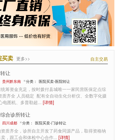
院买卖
更多>>
自主交易
院转让
：
贵州黔东南
分类：
医院买卖-医院转让
保统筹资金充足，按时拨付县城唯一一家民营医保定点综
资质齐全 人员稳定 配有全自动生化分析仪、全数字化摄
、心电图机、多普勒超
...
[详情]
质综合诊所转让
：
四川成都
分类：
医院买卖-门诊转让
构资质齐全，诊所自主开发了药食同源产品，取得资格纳
售卖，跟工会和体检中心合作
...
[详情]