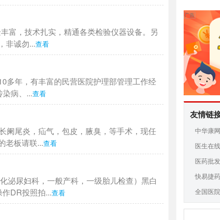
验丰富，技术扎实，精通各类检验仪器设备。另
诚勿...
查看
10多年，有丰富的民营医院护理部管理工作经
病、...
查看
友情链
擅长阑尾炎，疝气，包皮，腋臭，等手术，现任
中华康
板请联...
查看
医生在
医药批
快易捷
消化泌尿妇科，一般产科，一级胎儿检查）黑白
全国医
DR投照拍...
查看