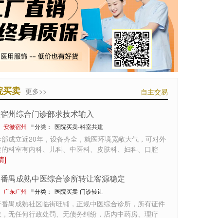
院买卖
更多>>
自主交易
徽宿州综合门诊部求技术输入
：
安徽宿州
分类：
医院买卖-科室共建
诊部成立近20年，设备齐全，就医环境宽敞大气，可对外
建的科室有内科、儿科、中医科、皮肤科、妇科、口腔
情]
州番禺成熟中医综合诊所转让客源稳定
：
广东广州
分类：
医院买卖-门诊转让
于番禺成熟社区临街旺铺，正规中医综合诊所，所有证件
效，无任何行政处罚、无债务纠纷，店内中药房、理疗