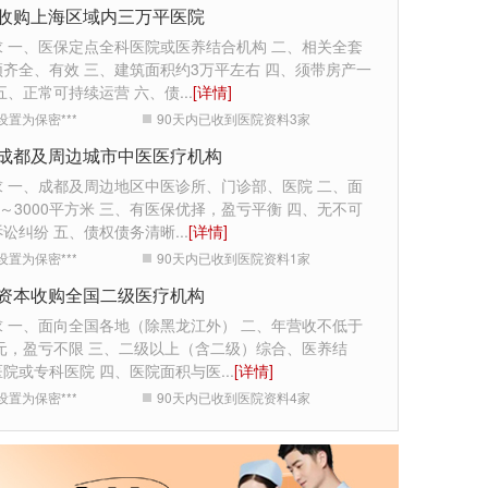
收购上海区域内三万平医院
求 一、医保定点全科医院或医养结合机构 二、相关全套
齐全、有效 三、建筑面积约3万平左右 四、须带房产一
五、正常可持续运营 六、债
...
[详情]
设置为保密***
90天内已收到医院资料
3
家
成都及周边城市中医医疗机构
求 一、成都及周边地区中医诊所、门诊部、医院 二、面
0～3000平方米 三、有医保优择，盈亏平衡 四、无不可
诉讼纠纷 五、债权债务清晰
...
[详情]
设置为保密***
90天内已收到医院资料
1
家
资本收购全国二级医疗机构
求 一、面向全国各地（除黑龙江外） 二、年营收不低于
万元，盈亏不限 三、二级以上（含二级）综合、医养结
医院或专科医院 四、医院面积与医
...
[详情]
设置为保密***
90天内已收到医院资料
4
家