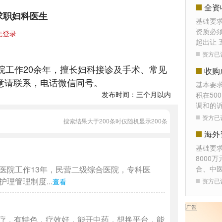
全资
求职妇科医生
基础要
资质必须
先登录
起出让 
资方已
院工作20余年，擅长妇科接诊及手术、常见
收购
意请联系，电话微信同号。
基本要
发布时间：三个月以内
积在50
调和的
资方已
搜索结果大于200条时仅随机显示200条
海外
基础要
8000
医院工作13年，民营二级综合医院，专科医
合、中
理管理制度...
查看
资方已
疗，有特色，疗效好，能开中药，想换平台，能