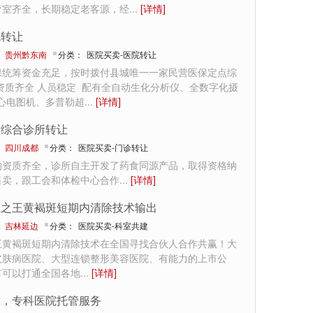
疗室齐全，长期稳定老客源，经
...
[详情]
院转让
：
贵州黔东南
分类：
医院买卖-医院转让
保统筹资金充足，按时拨付县城唯一一家民营医保定点综
资质齐全 人员稳定 配有全自动生化分析仪、全数字化摄
、心电图机、多普勒超
...
[详情]
质综合诊所转让
：
四川成都
分类：
医院买卖-门诊转让
构资质齐全，诊所自主开发了药食同源产品，取得资格纳
售卖，跟工会和体检中心合作
...
[详情]
斑之王黄褐斑短期内清除技术输出
：
吉林延边
分类：
医院买卖-科室共建
王黄褐斑短期内清除技术在全国寻找合伙人合作共赢！大
皮肤病医院、大型连锁整形美容医院、有能力的上市公
有可以打通全国各地
...
[详情]
合，专科医院托管服务