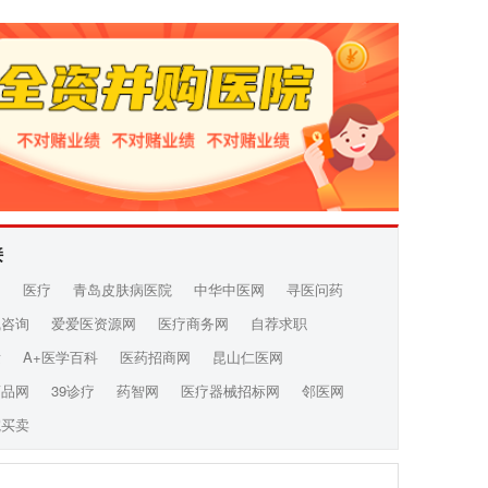
接
网
医疗
青岛皮肤病医院
中华中医网
寻医问药
线咨询
爱爱医资源网
医疗商务网
自荐求职
发
A+医学百科
医药招商网
昆山仁医网
药品网
39诊疗
药智网
医疗器械招标网
邻医网
院买卖