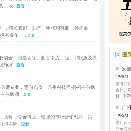
谈...
查看
4年，擅长腹部、妇产、甲状腺乳腺、外周血
有多年一...
查看
医
肠吻合、胆囊切除、胆管引流、疝、甲状腺及乳
脉...
查看
安
所在地
老牌门
任医师专业，意向岗位：医生科技类-外科主任医
合作共
任医师...
查看
科
...
[详
广
所在地
，眼科，综合科室，较强的市场营销创新、策
本店位
协调...
查看
齐全有