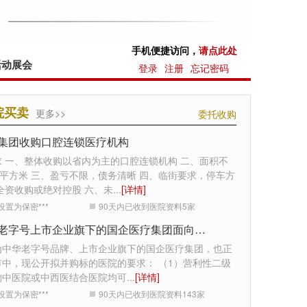
手机便捷访问，
请点此处
活动展会
登录
注册
忘记密码
院买卖
更多>>
委托收购
集团收购口腔连锁医疗机构
求 一、整体收购以省内为主的口腔连锁机构 二、面积不
0平方米 三、盈亏不限，债务清晰 四、临街要求，停车方
全资收购或绝对控股 六、未
...
[详情]
设置为保密***
90天内已收到医院资料
5
家
中华老字号上市企业旗下的国企医疗集团面向全国收购医院
为中华老字号品牌、上市企业旗下的国企医疗集团，也正
市中，现公开拟并购标的医院的要求： （1）营利性二级
的中医院或中西医结合医院均可
...
[详情]
设置为保密***
90天内已收到医院资料
143
家