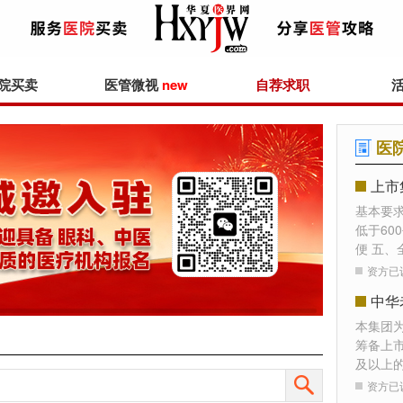
院买卖
医管微视
new
自荐求职
医
上市
基本要
低于60
便 五、
资方已
本集团
筹备上
及以上
资方已