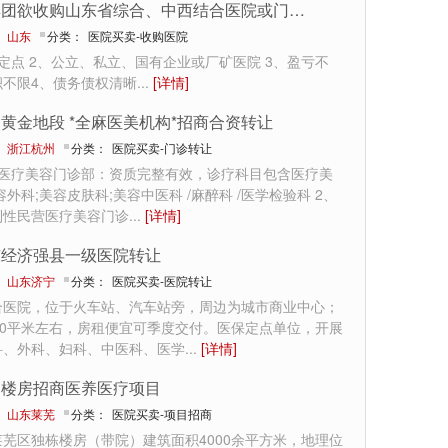
某集团欲收购山东省综合、中西结合医院或门诊部
：
山东
分类：
医院买卖-收购医院
定点 2、公立、私立、国有企业或厂矿医院 3、盈亏不
积不限4、债务债权清晰
...
[详情]
黄金地段 *全麻医美机构*招商合资转让
：
浙江杭州
分类：
医院买卖-门诊转让
州医疗美容门诊部：资质完整有效，诊疗科目包含医疗美
容外科;美容皮肤科;美容中医科 /麻醉科 /医学检验科 2、
利性民营医疗美容门诊
...
[详情]
东经济强县一级医院转让
：
山东济宁
分类：
医院买卖-医院转让
合医院，位于火车站、汽车站旁，周边为城市商业中心；
00平米左右，房租便宜可季度交付。医保定点单位，开展
科、外科、妇科、中医科、医学
...
[详情]
栋楼房招商医养医疗项目
：
山东莱芜
分类：
医院买卖-项目招商
芜区独栋楼房（带院）建筑面积4000余平方米，地理位