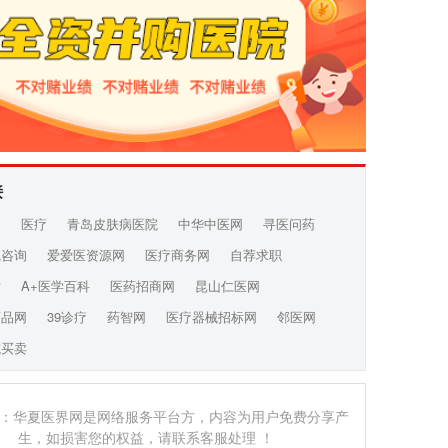
接
网
医疗
青岛皮肤病医院
中华中医网
寻医问药
线咨询
爱爱医资源网
医疗商务网
自荐求职
发
A+医学百科
医药招商网
昆山仁医网
药品网
39诊疗
药智网
医疗器械招标网
邻医网
院买卖
：华夏医界网是网络服务平台方，内容为用户免费分享产
生，如损害您的权益，请联系客服处理 ！