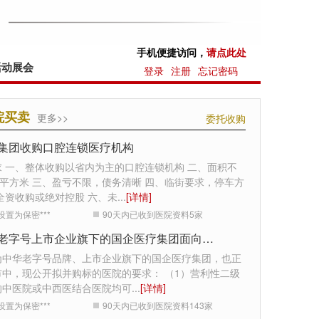
手机便捷访问，
请点此处
活动展会
登录
注册
忘记密码
院买卖
更多>>
委托收购
集团收购口腔连锁医疗机构
求 一、整体收购以省内为主的口腔连锁机构 二、面积不
0平方米 三、盈亏不限，债务清晰 四、临街要求，停车方
全资收购或绝对控股 六、未
...
[详情]
设置为保密***
90天内已收到医院资料
5
家
中华老字号上市企业旗下的国企医疗集团面向全国收购医院
为中华老字号品牌、上市企业旗下的国企医疗集团，也正
市中，现公开拟并购标的医院的要求： （1）营利性二级
的中医院或中西医结合医院均可
...
[详情]
设置为保密***
90天内已收到医院资料
143
家