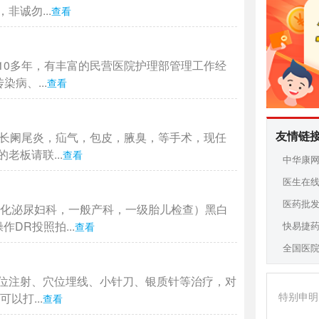
诚勿...
查看
10多年，有丰富的民营医院护理部管理工作经
病、...
查看
友情链
擅长阑尾炎，疝气，包皮，腋臭，等手术，现任
板请联...
查看
中华康
医生在
医药批
消化泌尿妇科，一般产科，一级胎儿检查）黑白
DR投照拍...
快易捷
查看
全国医
位注射、穴位埋线、小针刀、银质针等治疗，对
特别申明
以打...
查看