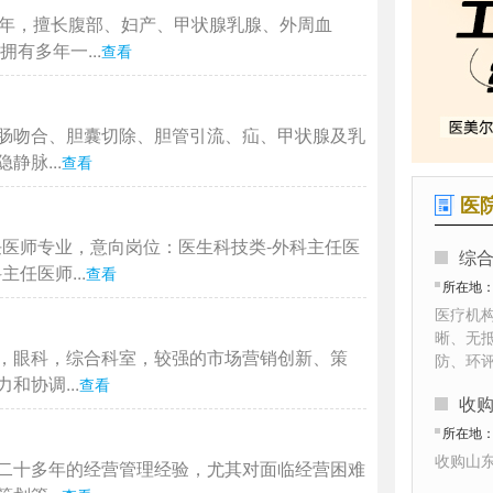
4年，擅长腹部、妇产、甲状腺乳腺、外周血
有多年一...
查看
肠吻合、胆囊切除、胆管引流、疝、甲状腺及乳
脉...
查看
医
任医师专业，意向岗位：医生科技类-外科主任医
综
任医师...
查看
所在地
医疗机
晰、无
，眼科，综合科室，较强的市场营销创新、策
防、环
协调...
查看
收
所在地
收购山
二十多年的经营管理经验，尤其对面临经营困难