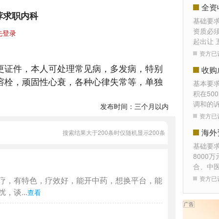
全资
荐求职内科
基础要
资质必须
先登录
起出让 
资方已
更证件，本人可处理常见病，多发病，特别
收购
溶栓，顽固性心衰，各种心律失常等，单独
基本要
积在50
调和的
发布时间：三个月以内
资方已
海外
搜索结果大于200条时仅随机显示200条
基础要
8000
合、中
资方已
疗，有特色，疗效好，能开中药，想换平台，能
谈...
查看