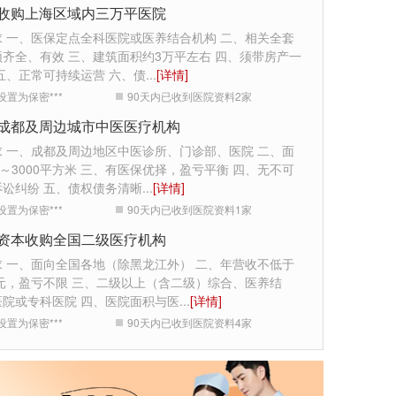
收购上海区域内三万平医院
求 一、医保定点全科医院或医养结合机构 二、相关全套
齐全、有效 三、建筑面积约3万平左右 四、须带房产一
五、正常可持续运营 六、债
...
[详情]
设置为保密***
90天内已收到医院资料
2
家
成都及周边城市中医医疗机构
求 一、成都及周边地区中医诊所、门诊部、医院 二、面
0～3000平方米 三、有医保优择，盈亏平衡 四、无不可
诉讼纠纷 五、债权债务清晰
...
[详情]
设置为保密***
90天内已收到医院资料
1
家
资本收购全国二级医疗机构
求 一、面向全国各地（除黑龙江外） 二、年营收不低于
万元，盈亏不限 三、二级以上（含二级）综合、医养结
医院或专科医院 四、医院面积与医
...
[详情]
设置为保密***
90天内已收到医院资料
4
家