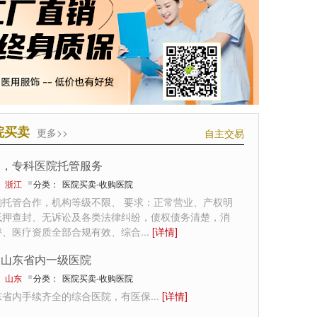
院买卖
更多>>
自主交易
合，专科医院托管服务
：
浙江
分类：
医院买卖-收购医院
构托管合作，机构等级不限、 要求：正常营业、产权明
抵押查封、无诉讼及各类法律纠纷，债权债务清楚，消
评、医疗资质全部合规有效、综合
...
[详情]
购山东省内一级医院
：
山东
分类：
医院买卖-收购医院
东省内手续齐全的综合医院，有医保
...
[详情]