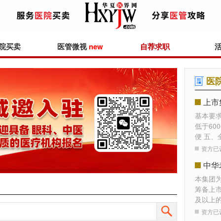
院买卖
医管微视
new
自荐求职
医
上市
基本要
低于60
便 五、
资方已
本集团
筹备上
及以上
资方已