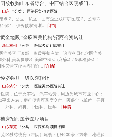
某集团欲收购山东省综合、中西结合医院或门诊部
：
山东
分类：
医院买卖-收购医院
定点 2、公立、私立、国有企业或厂矿医院 3、盈亏不
积不限4、债务债权清晰
...
[详情]
黄金地段 *全麻医美机构*招商合资转让
：
浙江杭州
分类：
医院买卖-门诊转让
州医疗美容门诊部：资质完整有效，诊疗科目包含医疗美
容外科;美容皮肤科;美容中医科 /麻醉科 /医学检验科 2、
利性民营医疗美容门诊
...
[详情]
东经济强县一级医院转让
：
山东济宁
分类：
医院买卖-医院转让
合医院，位于火车站、汽车站旁，周边为城市商业中心；
00平米左右，房租便宜可季度交付。医保定点单位，开展
科、外科、妇科、中医科、医学
...
[详情]
栋楼房招商医养医疗项目
：
山东莱芜
分类：
医院买卖-项目招商
芜区独栋楼房（带院）建筑面积4000余平方米，地理位