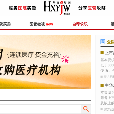
院买卖
医管微视
new
自荐求职
医
上市
基本要
低于60
便 五、
资方已
本集团
筹备上
及以上
资方已