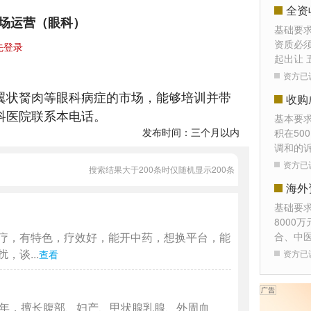
全资
场运营（眼科）
基础要
资质必须
先登录
起出让 
资方已
翼状胬肉等眼科病症的市场，能够培训并带
收购
科医院联系本电话。
基本要
发布时间：三个月以内
积在50
调和的
资方已
搜索结果大于200条时仅随机显示200条
海外
基础要
8000
疗，有特色，疗效好，能开中药，想换平台，能
合、中
谈...
查看
资方已
4年，擅长腹部、妇产、甲状腺乳腺、外周血