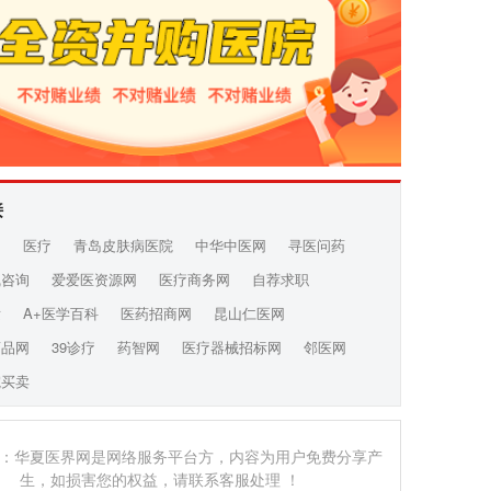
接
网
医疗
青岛皮肤病医院
中华中医网
寻医问药
线咨询
爱爱医资源网
医疗商务网
自荐求职
发
A+医学百科
医药招商网
昆山仁医网
药品网
39诊疗
药智网
医疗器械招标网
邻医网
院买卖
：华夏医界网是网络服务平台方，内容为用户免费分享产
生，如损害您的权益，请联系客服处理 ！