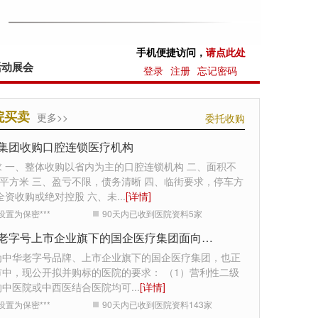
手机便捷访问，
请点此处
活动展会
登录
注册
忘记密码
院买卖
更多>>
委托收购
集团收购口腔连锁医疗机构
求 一、整体收购以省内为主的口腔连锁机构 二、面积不
0平方米 三、盈亏不限，债务清晰 四、临街要求，停车方
全资收购或绝对控股 六、未
...
[详情]
设置为保密***
90天内已收到医院资料
5
家
中华老字号上市企业旗下的国企医疗集团面向全国收购医院
为中华老字号品牌、上市企业旗下的国企医疗集团，也正
市中，现公开拟并购标的医院的要求： （1）营利性二级
的中医院或中西医结合医院均可
...
[详情]
设置为保密***
90天内已收到医院资料
143
家