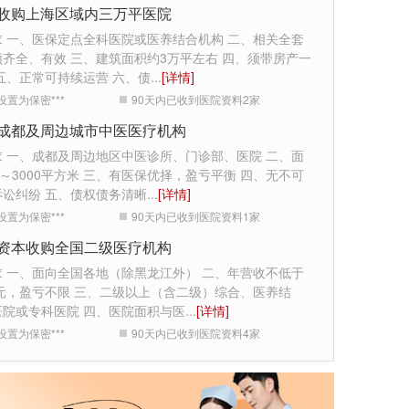
收购上海区域内三万平医院
求 一、医保定点全科医院或医养结合机构 二、相关全套
齐全、有效 三、建筑面积约3万平左右 四、须带房产一
五、正常可持续运营 六、债
...
[详情]
设置为保密***
90天内已收到医院资料
2
家
成都及周边城市中医医疗机构
求 一、成都及周边地区中医诊所、门诊部、医院 二、面
0～3000平方米 三、有医保优择，盈亏平衡 四、无不可
诉讼纠纷 五、债权债务清晰
...
[详情]
设置为保密***
90天内已收到医院资料
1
家
资本收购全国二级医疗机构
求 一、面向全国各地（除黑龙江外） 二、年营收不低于
万元，盈亏不限 三、二级以上（含二级）综合、医养结
医院或专科医院 四、医院面积与医
...
[详情]
设置为保密***
90天内已收到医院资料
4
家