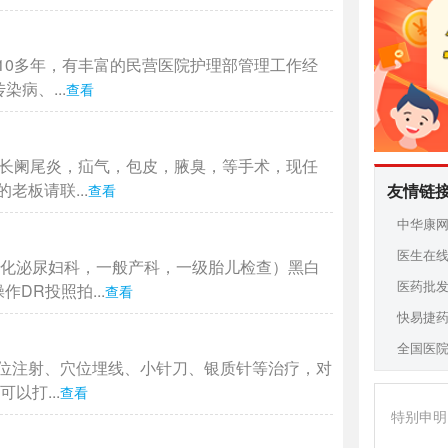
10多年，有丰富的民营医院护理部管理工作经
病、...
查看
擅长阑尾炎，疝气，包皮，腋臭，等手术，现任
板请联...
友情链
查看
中华康
医生在
消化泌尿妇科，一般产科，一级胎儿检查）黑白
医药批
DR投照拍...
查看
快易捷
全国医
位注射、穴位埋线、小针刀、银质针等治疗，对
以打...
查看
特别申明