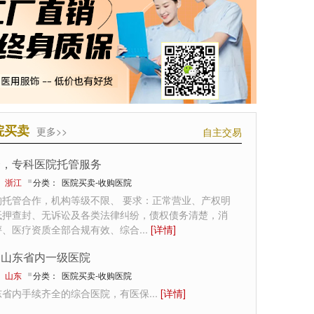
院买卖
更多>>
自主交易
合，专科医院托管服务
：
浙江
分类：
医院买卖-收购医院
构托管合作，机构等级不限、 要求：正常营业、产权明
抵押查封、无诉讼及各类法律纠纷，债权债务清楚，消
评、医疗资质全部合规有效、综合
...
[详情]
购山东省内一级医院
：
山东
分类：
医院买卖-收购医院
东省内手续齐全的综合医院，有医保
...
[详情]