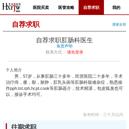
医院买卖
医管攻略
自荐求职
我的
自荐求职
搜索全部
自荐求职肛肠科医生
免责声明
联系方式：
请先登录
个人简介
男，57岁，从事肛肠三十多年，民营医院二十多年，手术
治疗痔，瘘，裂，脓肿，肛乳头病等肛肠科疑难杂症，熟悉操
作pph.tst.rph.hcpt.cook等肛肠器介，技术精湛，包皮狐臭也可
以，接诊手术均可。
发布时间：三个月以内
往期求职