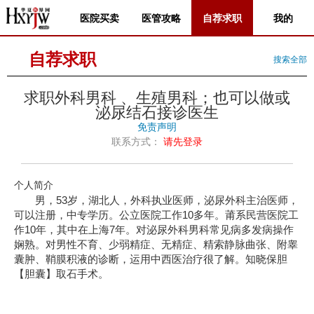
医院买卖
医管攻略
自荐求职
我的
自荐求职
搜索全部
求职外科男科 、生殖男科；也可以做或
泌尿结石接诊医生
免责声明
联系方式：
请先登录
个人简介
男，53岁，湖北人，外科执业医师，泌尿外科主治医师，
可以注册，中专学历。公立医院工作10多年。莆系民营医院工
作10年，其中在上海7年。对泌尿外科男科常见病多发病操作
娴熟。对男性不育、少弱精症、无精症、精索静脉曲张、附睾
囊肿、鞘膜积液的诊断，运用中西医治疗很了解。知晓保胆
【胆囊】取石手术。