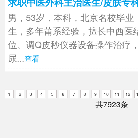
求职中医外科主治医生/皮肤专
男，53岁，本科，北京名校毕业
生，多年莆系经验，擅长中西医
位、调Q皮秒仪器设备操作治疗
尿...
查看
1
2
3
4
5
6
7
8
9
10
11
12
共7923条